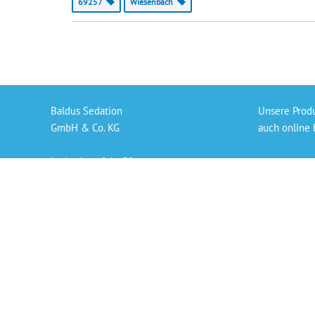
69257
Wiesenbach
Baldus Sedation
Unsere Prod
GmbH & Co. KG
auch online 
In der Langfuhr 32
Gaslieferung
56170 Bendorf
Sedierungs-S
info@baldus-sedation.de
Bezahlen per
+49 261 9638926 66
Persönlicher
„Die angegeb
der derzeit 