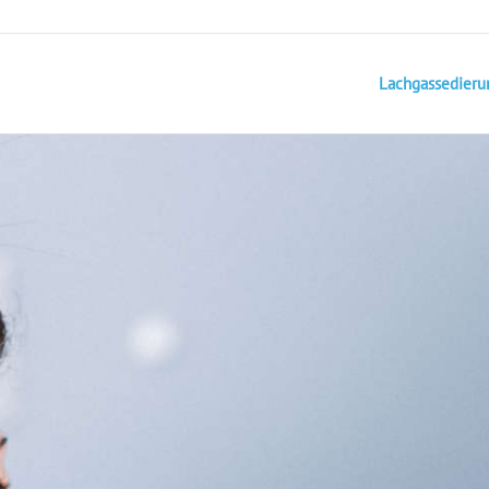
Lachgassedieru