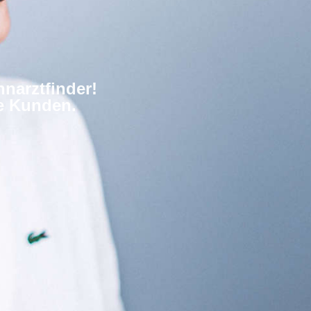
narztfinder!
re Kunden.