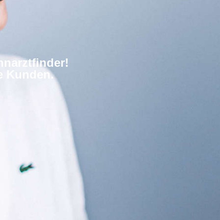
narztfinder!
re Kunden.