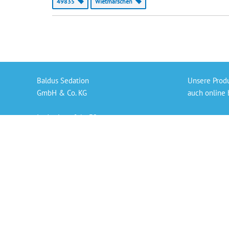
49835
Wietmarschen
Baldus Sedation
Unsere Prod
GmbH & Co. KG
auch online 
In der Langfuhr 32
Gaslieferung
56170 Bendorf
Sedierungs-S
info@baldus-sedation.de
Bezahlen per
+49 261 9638926 66
Persönlicher
„Die angegeb
der derzeit 