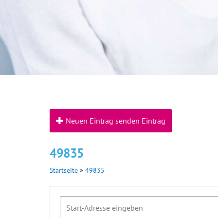
Neuen Eintrag senden Eintrag
49835
Startseite
»
49835