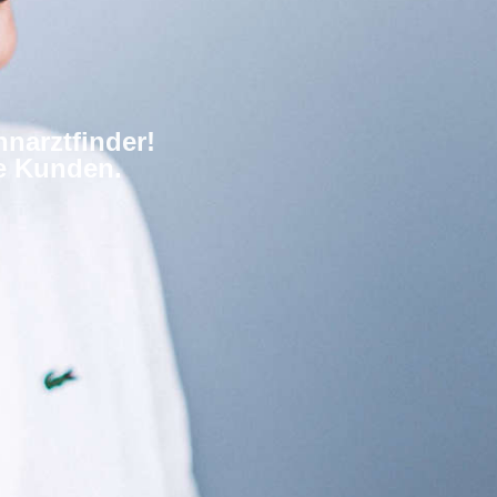
narztfinder!
re Kunden.