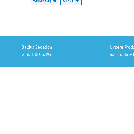
Weißenburg
91781
Baldus Sedation
Unsere Prod
GmbH & Co. KG
auch online 
In der Langfuhr 32
Gaslieferung
56170 Bendorf
Sedierungs-S
info@baldus-sedation.de
Bezahlen per
+49 261 9638926 66
Persönlicher
„Die angegeb
der derzeit 