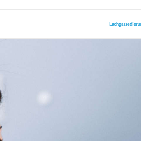
Lachgassedieru