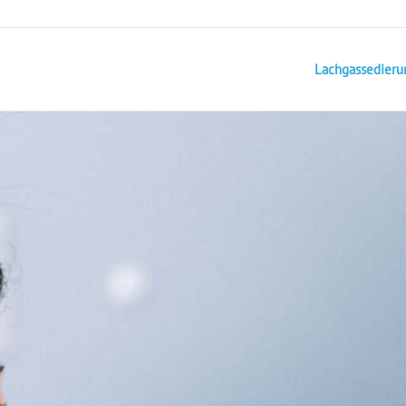
Lachgassedieru