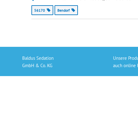
56170
Bendorf
Baldus Sedation
Unsere Prod
GmbH & Co. KG
auch online 
In der Langfuhr 32
Gaslieferung
56170 Bendorf
Sedierungs-S
info@baldus-sedation.de
Bezahlen per
+49 261 9638926 66
Persönlicher
„Die angegeb
der derzeit 