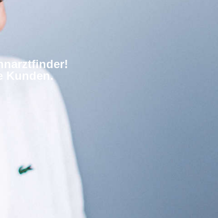
narztfinder!
re Kunden.