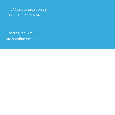
info@baldus-sedation.de
+49 261 9638926 66
Unsere Produkte
auch online bestellen
Gaslieferung innerhalb 48h
Sedierungs-Systeme persönlich geliefert und erklärt
Bezahlen per Rechnung, Kreditkarte oder PayPal
Persönlicher Ansprechpartner für Rückfragen.
„Die angegebenen Preise verstehen sich als Netto-Preise,
zuzüglich der derzeit gültigen gesetzlichen Mehrwertsteuer. “