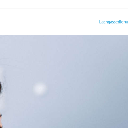
Lachgassedieru