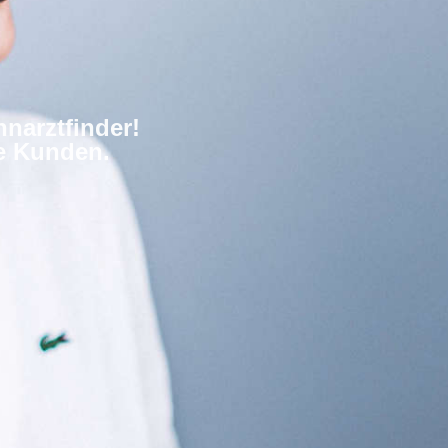
narztfinder!
re Kunden.