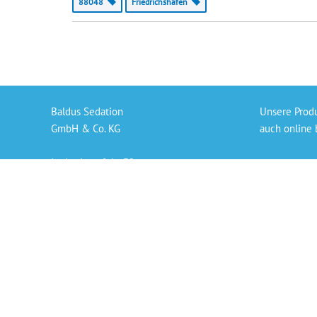
88048
Friedrichshafen
Baldus Sedation
Unsere Prod
GmbH & Co. KG
auch online 
In der Langfuhr 32
Gaslieferung
56170 Bendorf
Sedierungs-S
info@baldus-sedation.de
Bezahlen per
+49 261 9638926 66
Persönlicher
„Die angegeb
der derzeit 