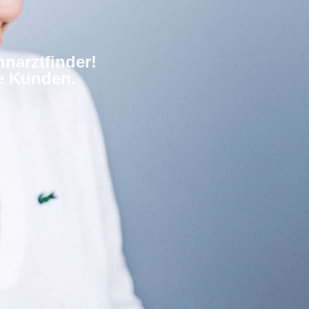
narztfinder!
re Kunden.