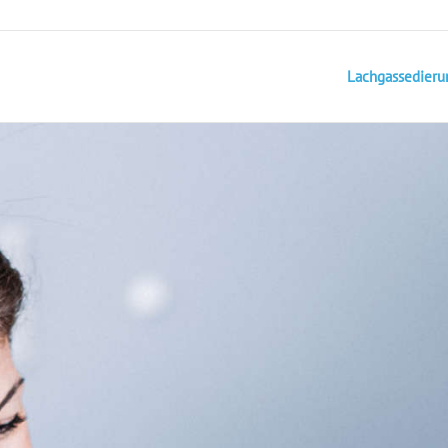
Lachgassedieru