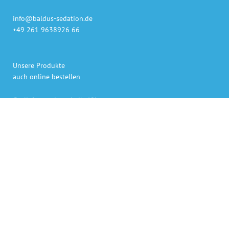
info@baldus-sedation.de
+49 261 9638926 66
Unsere Produkte
auch online bestellen
Gaslieferung innerhalb 48h
Sedierungs-Systeme persönlich geliefert und erklärt
Bezahlen per Rechnung, Kreditkarte oder PayPal
Persönlicher Ansprechpartner für Rückfragen.
„Die angegebenen Preise verstehen sich als Netto-Preise,
zuzüglich der derzeit gültigen gesetzlichen Mehrwertsteuer. “