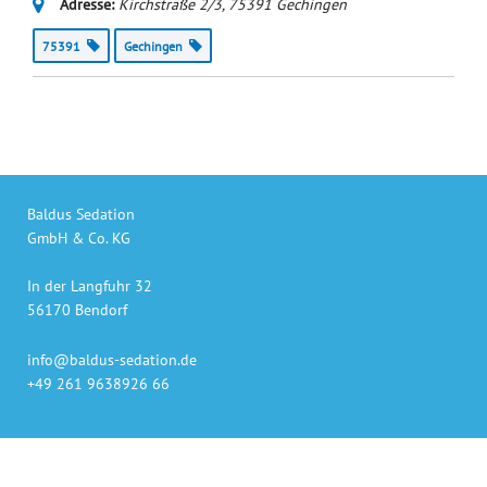
Adresse:
Kirchstraße 2/3
,
75391
Gechingen
75391
Gechingen
Baldus Sedation
GmbH & Co. KG
In der Langfuhr 32
56170 Bendorf
info@baldus-sedation.de
+49 261 9638926 66
Unsere Produkte
auch online bestellen