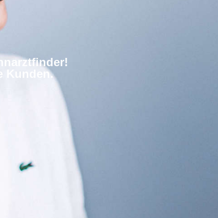
narztfinder!
re Kunden.