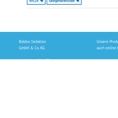
49124
Georgsmarienhütte
Baldus Sedation
Unsere Prod
GmbH & Co. KG
auch online 
In der Langfuhr 32
Gaslieferung
56170 Bendorf
Sedierungs-S
info@baldus-sedation.de
Bezahlen per
+49 261 9638926 66
Persönlicher
„Die angegeb
der derzeit 