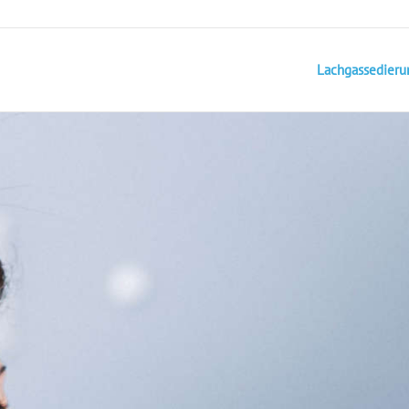
Lachgassedieru