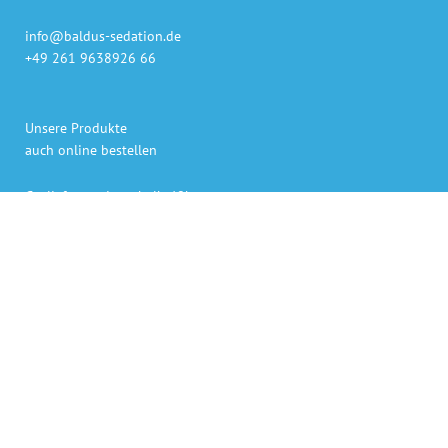
info@baldus-sedation.de
+49 261 9638926 66
Unsere Produkte
auch online bestellen
Gaslieferung innerhalb 48h
Sedierungs-Systeme persönlich geliefert und erklärt
Bezahlen per Rechnung, Kreditkarte oder PayPal
Persönlicher Ansprechpartner für Rückfragen.
„Die angegebenen Preise verstehen sich als Netto-Preise,
zuzüglich der derzeit gültigen gesetzlichen Mehrwertsteuer. “