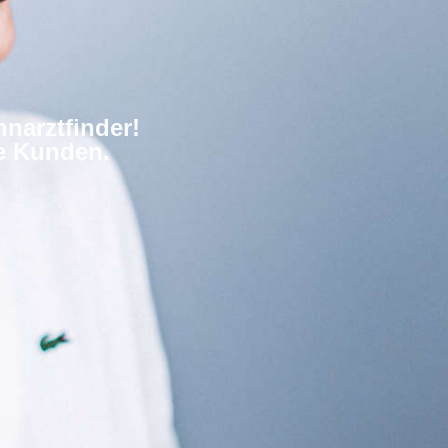
narztfinder!
re Kunden.