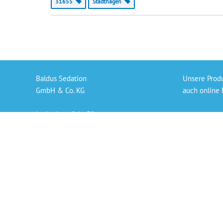
31655
Stadthagen
Baldus Sedation
Unsere Prod
GmbH & Co. KG
auch online 
In der Langfuhr 32
Gaslieferung
56170 Bendorf
Sedierungs-S
info@baldus-sedation.de
Bezahlen per
+49 261 9638926 66
Persönlicher
„Die angegeb
der derzeit 