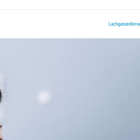
Lachgassedieru