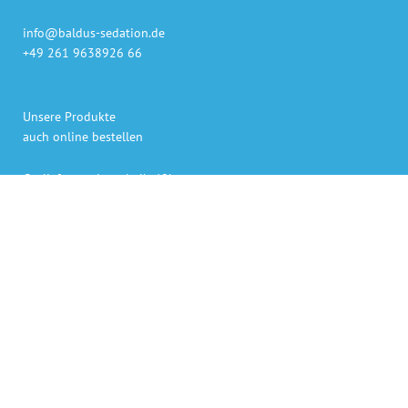
info@baldus-sedation.de
+49 261 9638926 66
Unsere Produkte
auch online bestellen
Gaslieferung innerhalb 48h
Sedierungs-Systeme persönlich geliefert und erklärt
Bezahlen per Rechnung, Kreditkarte oder PayPal
Persönlicher Ansprechpartner für Rückfragen.
„Die angegebenen Preise verstehen sich als Netto-Preise,
zuzüglich der derzeit gültigen gesetzlichen Mehrwertsteuer. “