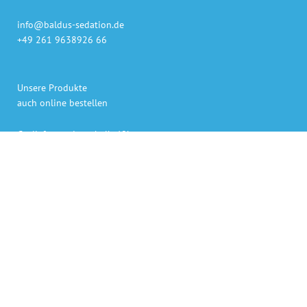
info@baldus-sedation.de
+49 261 9638926 66
Unsere Produkte
auch online bestellen
Gaslieferung innerhalb 48h
Sedierungs-Systeme persönlich geliefert und erklärt
Bezahlen per Rechnung, Kreditkarte oder PayPal
Persönlicher Ansprechpartner für Rückfragen.
„Die angegebenen Preise verstehen sich als Netto-Preise,
zuzüglich der derzeit gültigen gesetzlichen Mehrwertsteuer. “