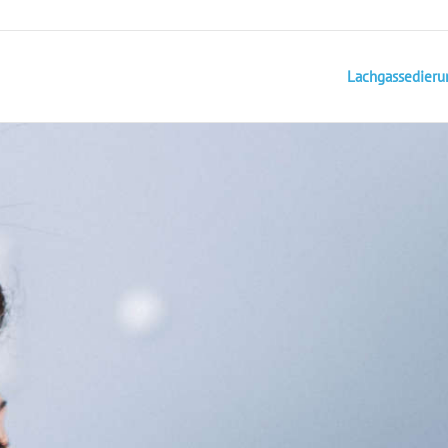
Lachgassedieru