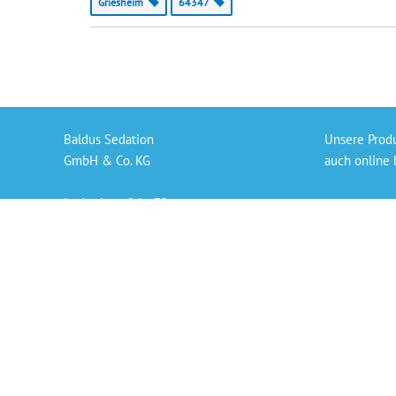
Griesheim
64347
Baldus Sedation
Unsere Prod
GmbH & Co. KG
auch online 
In der Langfuhr 32
Gaslieferung
56170 Bendorf
Sedierungs-S
info@baldus-sedation.de
Bezahlen per
+49 261 9638926 66
Persönlicher
„Die angegeb
der derzeit 