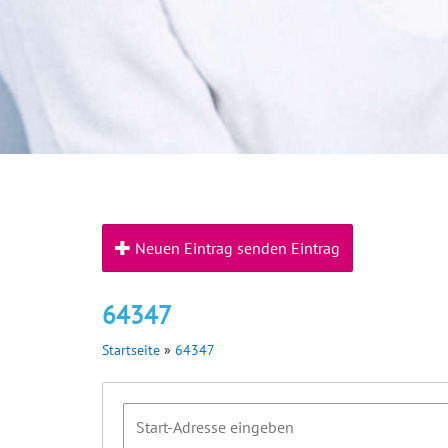
Neuen Eintrag senden Eintrag
64347
Startseite
»
64347