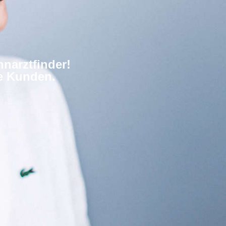
narztfinder!
re Kunden.