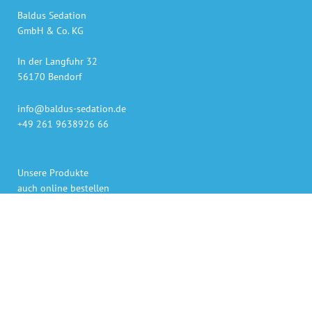
Baldus Sedation
GmbH & Co. KG
In der Langfuhr 32
56170 Bendorf
info@baldus-sedation.de
+49 261 9638926 66
Unsere Produkte
auch online bestellen
Gaslieferung innerhalb 48h
Sedierungs-Systeme persönlich geliefert und erklärt
Bezahlen per Rechnung, Kreditkarte oder PayPal
Persönlicher Ansprechpartner für Rückfragen.