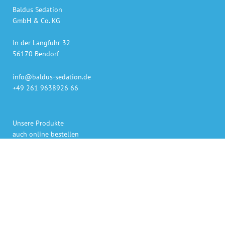
Baldus Sedation
GmbH & Co. KG
In der Langfuhr 32
56170 Bendorf
info@baldus-sedation.de
+49 261 9638926 66
Unsere Produkte
auch online bestellen
Gaslieferung innerhalb 48h
Sedierungs-Systeme persönlich geliefert und erklärt
Bezahlen per Rechnung, Kreditkarte oder PayPal
Persönlicher Ansprechpartner für Rückfragen.