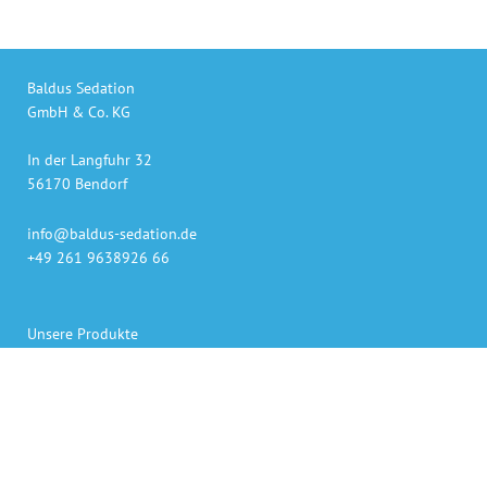
Baldus Sedation
GmbH & Co. KG
In der Langfuhr 32
56170 Bendorf
info@baldus-sedation.de
+49 261 9638926 66
Unsere Produkte
auch online bestellen
Gaslieferung innerhalb 48h
Sedierungs-Systeme persönlich geliefert und erklärt
Bezahlen per Rechnung, Kreditkarte oder PayPal