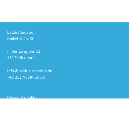
Baldus Sedation
GmbH & Co. KG
In der Langfuhr 32
56170 Bendorf
info@baldus-sedation.de
+49 261 9638926 66
Unsere Produkte
auch online bestellen
Gaslieferung innerhalb 48h
Sedierungs-Systeme persönlich geliefert und erklärt