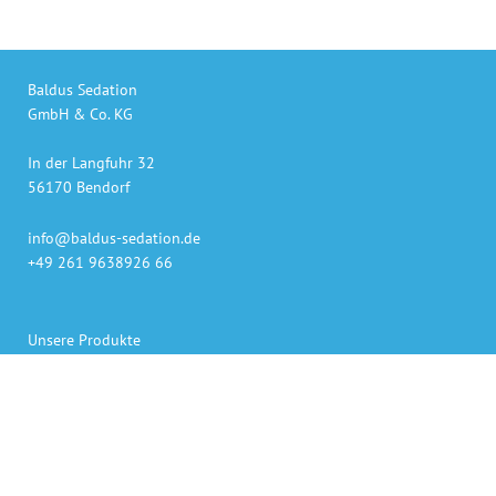
Baldus Sedation
GmbH & Co. KG
In der Langfuhr 32
56170 Bendorf
info@baldus-sedation.de
+49 261 9638926 66
Unsere Produkte
auch online bestellen
Gaslieferung innerhalb 48h
Sedierungs-Systeme persönlich geliefert und erklärt
Bezahlen per Rechnung, Kreditkarte oder PayPal