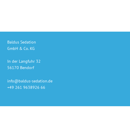
Baldus Sedation
GmbH & Co. KG
In der Langfuhr 32
56170 Bendorf
info@baldus-sedation.de
+49 261 9638926 66
Unsere Produkte
auch online bestellen
Gaslieferung innerhalb 48h