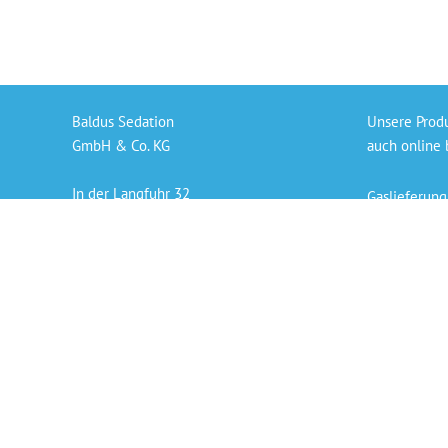
Baldus Sedation
Unsere Prod
GmbH & Co. KG
auch online 
In der Langfuhr 32
Gaslieferung
56170 Bendorf
Sedierungs-S
info@baldus-sedation.de
Bezahlen per
+49 261 9638926 66
Persönlicher
„Die angegeb
der derzeit 