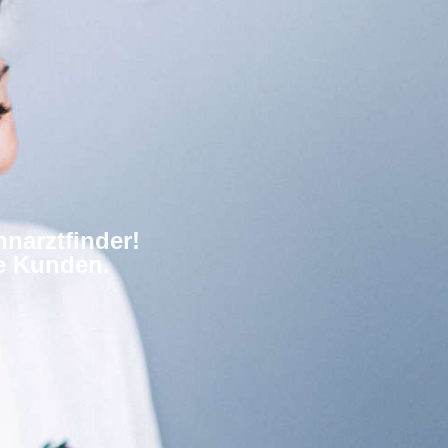
narztfinder!
re Kunden.