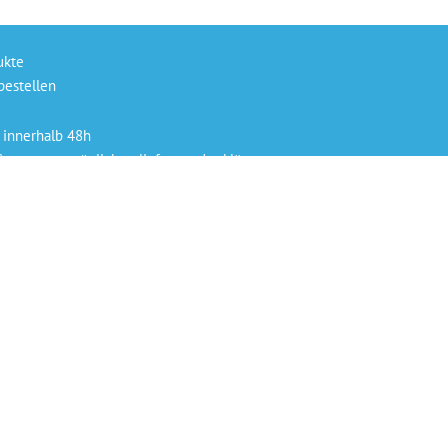
ukte
bestellen
 innerhalb 48h
ysteme persönlich geliefert und erklärt
 Rechnung, Kreditkarte oder PayPal
 Ansprechpartner für Rückfragen.
enen Preise verstehen sich als Netto-Preise, zuzüglich
gültigen gesetzlichen Mehrwertsteuer. “