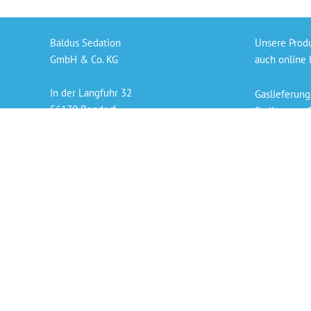
Baldus Sedation
Unsere Prod
GmbH & Co. KG
auch online 
In der Langfuhr 32
Gaslieferung
56170 Bendorf
Sedierungs-S
info@baldus-sedation.de
Bezahlen per
+49 261 9638926 66
Persönlicher
„Die angegeb
der derzeit 
Copyright © 2026 Baldus Sedation GmbH & Co. KG