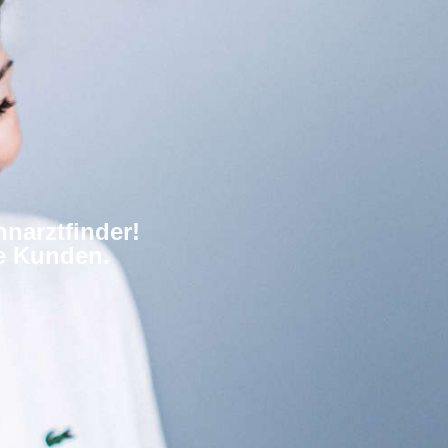
narztfinder!
re Kunden.