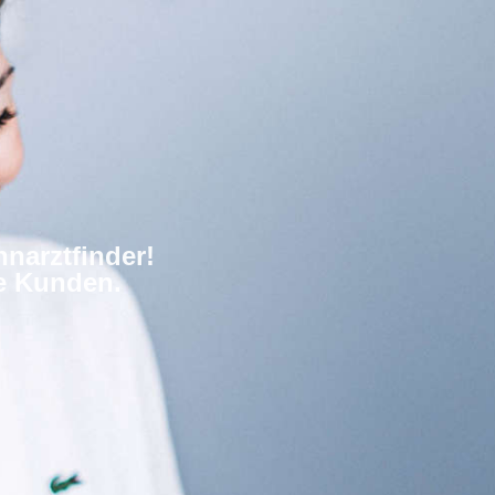
narztfinder!
re Kunden.