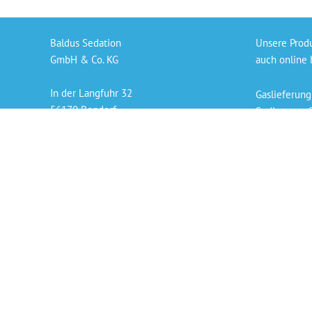
Baldus Sedation
Unsere Prod
GmbH & Co. KG
auch online 
In der Langfuhr 32
Gaslieferung
56170 Bendorf
Sedierungs-S
info@baldus-sedation.de
Bezahlen per
+49 261 9638926 66
Persönlicher
„Die angegeb
der derzeit 
Copyright © 2026 Baldus Sedation GmbH & Co. KG