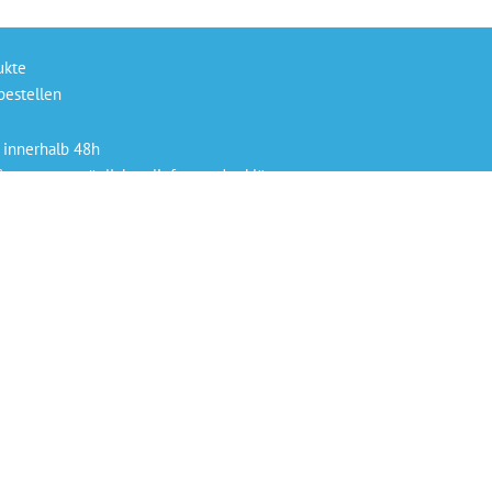
ukte
bestellen
 innerhalb 48h
ysteme persönlich geliefert und erklärt
 Rechnung, Kreditkarte oder PayPal
 Ansprechpartner für Rückfragen.
enen Preise verstehen sich als Netto-Preise, zuzüglich
gültigen gesetzlichen Mehrwertsteuer. “