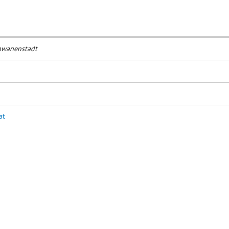
wanenstadt
at